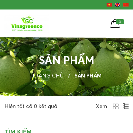
0
SẢN PHẨM
TRANG CHỦ
/
SẢN PHẨM
Hiện tất cả 0 kết quả
Xem
TÌM KIẾM