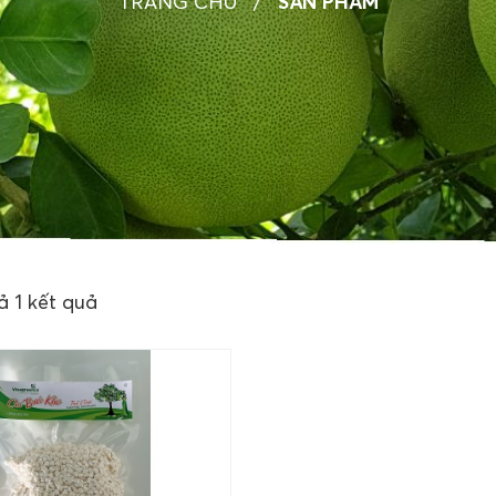
TRANG CHỦ
/
SẢN PHẨM
ả 1 kết quả