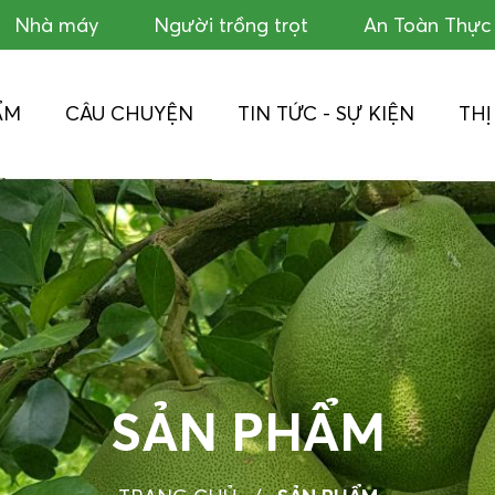
Nhà máy
Người trồng trọt
An Toàn Thự
ẨM
CÂU CHUYỆN
TIN TỨC - SỰ KIỆN
TH
SẢN PHẨM