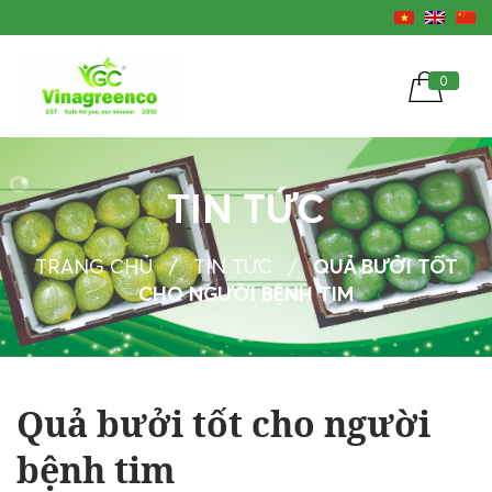
0
TIN TỨC
TRANG CHỦ
/
TIN TỨC
/
QUẢ BƯỞI TỐT
CHO NGƯỜI BỆNH TIM
Quả bưởi tốt cho người
bệnh tim