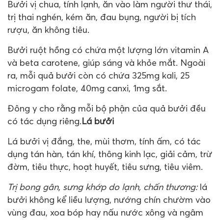
Bưởi vị chua, tính lạnh, ăn vào làm người thư thái,
trị thai nghén, kém ăn, đau bụng, người bị tích
rượu, ăn không tiêu.
Bưởi ruột hồng có chứa một lượng lớn vitamin A
và beta carotene, giúp sáng và khỏe mắt. Ngoài
ra, mỗi quả bưởi còn có chứa 325mg kali, 25
microgam folate, 40mg canxi, 1mg sắt.
Đông y cho rằng mỗi bộ phận của quả bưởi đều
có tác dụng riêng.
Lá bưởi
Lá bưởi vị đắng, the, mùi thơm, tính ấm, có tác
dụng tán hàn, tán khí, thông kinh lạc, giải cảm, trừ
đờm, tiêu thực, hoạt huyết, tiêu sưng, tiêu viêm.
Trị bong gân, sưng khớp do lạnh, chấn thương:
lá
bưởi không kể liều lượng, nướng chín chườm vào
vùng đau, xoa bóp hay nấu nước xông và ngâm