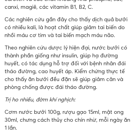
canxi, magiê, các vitamin B
1
, B
2
, C.
Các nghiên cứu gần đây cho thấy dịch quả bưởi
có nhiều kali, là hoạt chất giúp giảm tai biến do
nhồi máu cơ tim và tai biến mạch máu não.
Theo nghiên cứu dược lý hiện đại, nước bưởi có
thành phần giống như insulin, giúp hạ đường
huyết, có tác dụng hỗ trợ đối với bệnh nhân đái
tháo đường, cao huyết áp. Kiểm chứng thực tế
cho thấy ăn bưởi đều đặn sẽ giúp giảm cân và
phòng chống được đái tháo đường.
Trị ho nhiều, đờm khí nghịch:
Cơm nước bưởi 100g, rượu gạo 15ml, mật ong
30ml, chưng cách thủy cho chín nhừ, mỗi ngày ăn
1 lần.