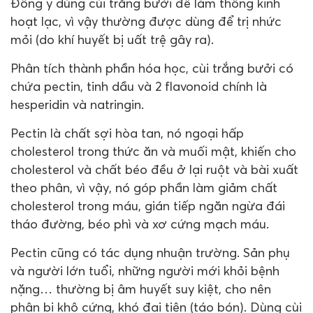
Đông y dùng cùi trắng bưởi để làm thông kinh
hoạt lạc, vì vậy thường được dùng để trị nhức
mỏi (do khí huyết bị uất trệ gây ra).
Phân tích thành phần hóa học, cùi trắng bưởi có
chứa pectin, tinh dầu và 2 flavonoid chính là
hesperidin và natringin.
Pectin là chất sợi hòa tan, nó ngoại hấp
cholesterol trong thức ăn và muối mật, khiến cho
cholesterol và chất béo đều ở lại ruột và bài xuất
theo phân, vì vậy, nó góp phần làm giảm chất
cholesterol trong máu, gián tiếp ngăn ngừa đái
tháo đường, béo phì và xơ cứng mạch máu.
Pectin cũng có tác dụng nhuận trường. Sản phụ
và người lớn tuổi, những người mới khỏi bệnh
nặng… thường bị âm huyết suy kiệt, cho nên
phân bị khô cứng, khó đại tiện (táo bón). Dùng cùi