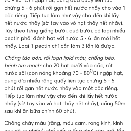
70 - 80
C) ngập hạt, dùng đũa quấy liên tục
chừng 5 - 6 phút rồi gạn hết nước nhầy cho vào 1
cốc riêng. Tiếp tục làm như vậy cho đến khi lấy
hết nước nhầy (sờ tay vào vỏ hạt thấy hết nhầy).
Tùy theo từng giống bưởi, quả bưởi, có loại nhiều
pectin phải đánh hạt với nước 5 - 6 lần mới hết
nhầy. Loại ít pectin chỉ cần làm 3 lần là được.
Chống táo bón, rối loạn lipid máu, chống béo,
bệnh tim mạch:
cho 20 hạt bưởi vào cốc, rót
0
nước sôi (còn nóng khoảng 70 - 80
C) ngập hạt,
dùng dĩa nhiều răng quấy liên tục chừng 5 - 6
phút rồi gạn hết nước nhầy vào một cốc riêng.
Tiếp tục làm như vậy cho đến khi lấy hết nước
nhầy (sờ tay vào vỏ hạt thấy hết nhầy), uống 50ml
sau khi ăn bữa chính 60 phút.
Chống chảy máu (răng, máu cam, rong kinh, kinh
nguyệt ra nhiều): chế biến giống như trên, mỗi lần