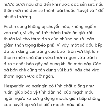
nước bưởi nấu cho đến khi nước đặc sền sệt, nấu
thêm với mè đen sẽ thành bài thuốc “tuyệt vời” để
nhuận trường.
Pectin cũng không bị chuyển hóa, không ngấm
vào máu, vì vậy nó trở thành thức ăn giả, rất
thuận lợi cho thực đơn của những người cần
giảm thân trọng (béo phì). Vì vậy, một số đầu bếp
đã tận dụng cùi trắng của bưởi trộn với thịt làm
thành món chả đùm vừa thơm ngon vừa tránh
được chất béo gây nê bụng khi ăn món này. Các
bà bán chè cũng tận dụng vùi bưởi nấu chè vừa
thơm ngon vừa đỡ ngán.
Hesperidin và naringin có tính chất giống như
rutin, giúp bảo vệ tính đàn hồi của mạch máu,
ngăn ngừa xơ cứng động mạch, gián tiếp chống
cao huyết áp và tai biến mạch máu não.