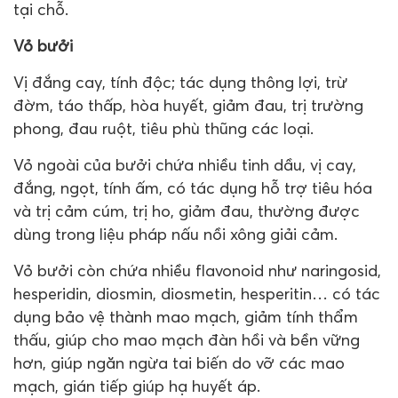
tại chỗ.
Vỏ bưởi
Vị đắng cay, tính độc; tác dụng thông lợi, trừ
đờm, táo thấp, hòa huyết, giảm đau, trị trường
phong, đau ruột, tiêu phù thũng các loại.
Vỏ ngoài của bưởi chứa nhiều tinh dầu, vị cay,
đắng, ngọt, tính ấm, có tác dụng hỗ trợ tiêu hóa
và trị cảm cúm, trị ho, giảm đau, thường được
dùng trong liệu pháp nấu nồi xông giải cảm.
Vỏ bưởi còn chứa nhiều flavonoid như naringosid,
hesperidin, diosmin, diosmetin, hesperitin… có tác
dụng bảo vệ thành mao mạch, giảm tính thẩm
thấu, giúp cho mao mạch đàn hồi và bền vững
hơn, giúp ngăn ngừa tai biến do vỡ các mao
mạch, gián tiếp giúp hạ huyết áp.