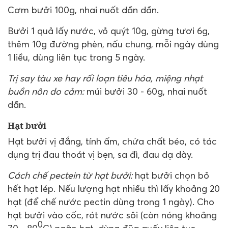
Cơm bưởi 100g, nhai nuốt dần dần.
Bưởi 1 quả lấy nước, vỏ quýt 10g, gừng tươi 6g,
thêm 10g đường phèn, nấu chung, mỗi ngày dùng
1 liều, dùng liên tục trong 5 ngày.
Trị say tàu xe hay rối loạn tiêu hóa, miệng nhạt
buồn nôn do cảm:
múi bưởi 30 - 60g, nhai nuốt
dần.
Hạt bưởi
Hạt bưởi vị đắng, tính ấm, chứa chất béo, có tác
dụng trị đau thoát vị bẹn, sa đì, đau dạ dày.
Cách chế pectein từ hạt bưởi:
hạt bưởi chọn bỏ
hết hạt lép. Nếu lượng hạt nhiều thì lấy khoảng 20
hạt (để chế nước pectin dùng trong 1 ngày). Cho
hạt bưởi vào cốc, rót nước sôi (còn nóng khoảng
0