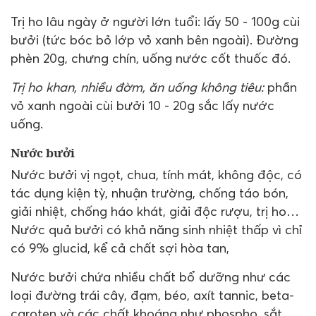
Trị ho lâu ngày ở người lớn tuổi: lấy 50 - 100g cùi
bưởi (tức bóc bỏ lớp vỏ xanh bên ngoài). Đường
phèn 20g, chưng chín, uống nước cốt thuốc đó.
Trị ho khan, nhiều đờm, ăn uống không tiêu:
phần
vỏ xanh ngoài cùi bưởi 10 - 20g sắc lấy nước
uống.
Nước bưởi
Nước bưởi vị ngọt, chua, tính mát, không độc, có
tác dụng kiện tỳ, nhuận trường, chống táo bón,
giải nhiệt, chống háo khát, giải độc rượu, trị ho…
Nước quả bưởi có khả năng sinh nhiệt thấp vì chỉ
có 9% glucid, kể cả chất sợi hòa tan,
Nước bưởi chứa nhiều chất bổ dưỡng như các
loại đường trái cây, đạm, béo, axít tannic, beta-
caroten và các chất khoáng như phospho, sắt,