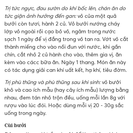
Trị tức ngực, đau sườn do khí bốc lên, chán ăn do
tức giận ảnh hưởng đến gan:
vỏ của một quả
bưởi còn tươi, hành 2 củ. Vỏ bưởi nướng cháy
lớp vỏ ngoài rồi cạo bỏ vỏ, ngâm trong nước
sạch 1 ngày để vị đắng trong vỏ tan ra. Vớt vỏ cắt
thành miếng cho vào nồi đun với nước, khi gần
chín, cắt nhỏ 2 củ hành cho vào, thêm gia vị, ăn
kèm vào cácc bữa ăn. Ngày 1 thang. Món ăn này
có tác dụng giải can khí uất kết, hạ khí, tiêu đờm.
Trị phù thũng và phù thũng sau khi sinh:
vỏ bưởi
khô và cao ích mẫu (hay cây ích mẫu) lượng bằng
nhau, đem tán nhỏ trộn đều, uống mỗi lần 8g với
rượu vào lúc đói. Hoặc dùng mỗi vị 20 - 30g sắc
uống trong ngày.
Cùi bưởi